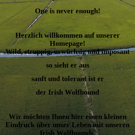
One is never enough!
Herzlich willkommen auf unserer
Homepage!
Wild, struppig, urwüchsig und imposant
so sieht er aus
sanft und tolerant ist er
der Irish Wolfhound
Wir möchten Ihnen hier einen kleinen
Eindruck über unser Leben mit unseren
Irish Wolfhounds